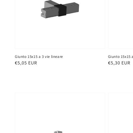
Giunto 15x15 a 3 vie lineare
Giunto 15x15 a
Prezzo
€5,05 EUR
Prezzo
€5,30 EUR
di
di
listino
listino