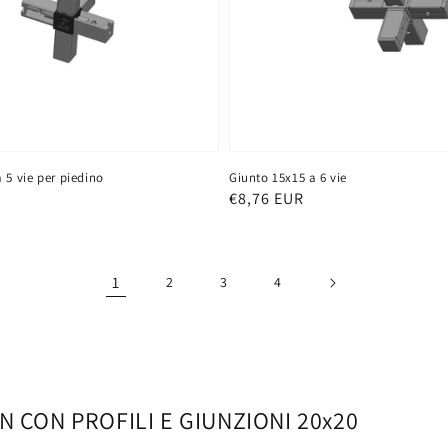
 5 vie per piedino
Giunto 15x15 a 6 vie
Prezzo
€8,76 EUR
di
listino
1
2
3
4
 CON PROFILI E GIUNZIONI 20x20