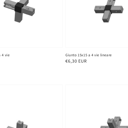
 4 vie
Giunto 15x15 a 4 vie lineare
Prezzo
€6,30 EUR
di
listino