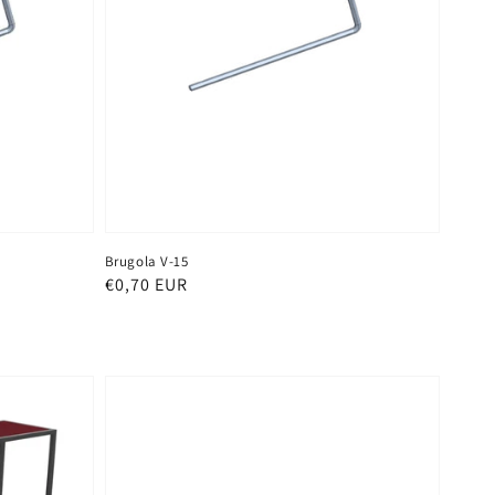
Brugola V-15
Prezzo
€0,70 EUR
di
listino