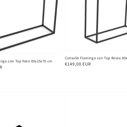
Consolle Flamingo con Top Rosso 80
ingo con Top Nero 80x25x70 cm
Prezzo
€149,00 EUR
R
di
listino