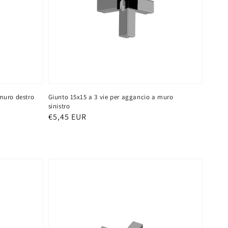
 muro destro
Giunto 15x15 a 3 vie per aggancio a muro
sinistro
Prezzo
€5,45 EUR
di
listino