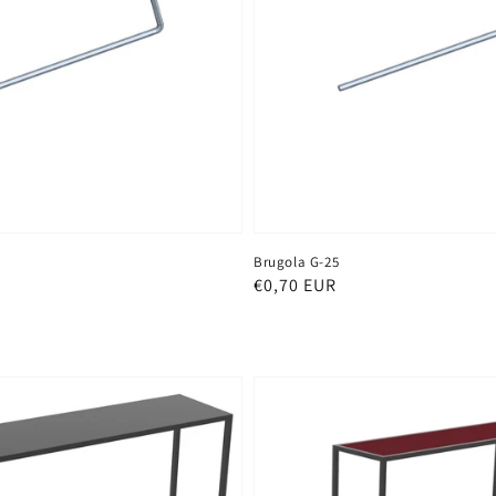
Brugola G-25
Prezzo
€0,70 EUR
di
listino