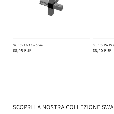
Giunto 15x15 a 5 vie
Giunto 15x15 a
Prezzo
€8,05 EUR
Prezzo
€8,20 EUR
di
di
listino
listino
SCOPRI LA NOSTRA COLLEZIONE SWAN