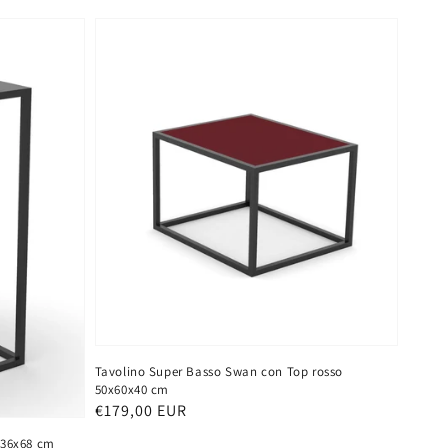
Tavolino Super Basso Swan con Top rosso
50x60x40 cm
Prezzo
€179,00 EUR
di
x36x68 cm