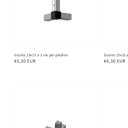
Giunto 15x15 a 3 vie per piedino
Giunto 15x15 a
Prezzo
€5,30 EUR
Prezzo
€6,30 EUR
di
di
listino
listino