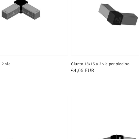
 2 vie
Giunto 15x15 a 2 vie per piedino
Prezzo
€4,05 EUR
di
listino