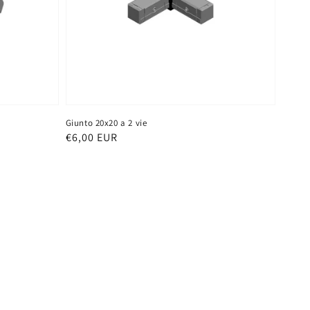
Giunto 20x20 a 2 vie
Prezzo
€6,00 EUR
di
listino