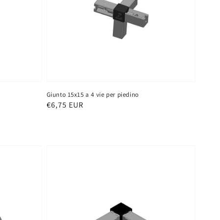
Giunto 15x15 a 4 vie per piedino
Prezzo
€6,75 EUR
di
listino