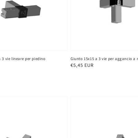
 3 vie lineare per piedino
Giunto 15x15 a 3 vie per aggancio a
Prezzo
€5,45 EUR
di
listino