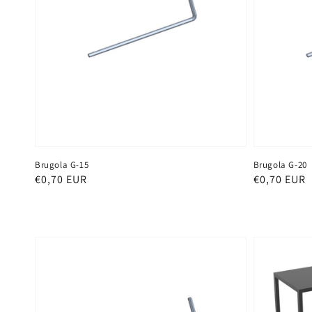
Brugola G-15
Brugola G-20
Prezzo
€0,70 EUR
Prezzo
€0,70 EUR
di
di
listino
listino