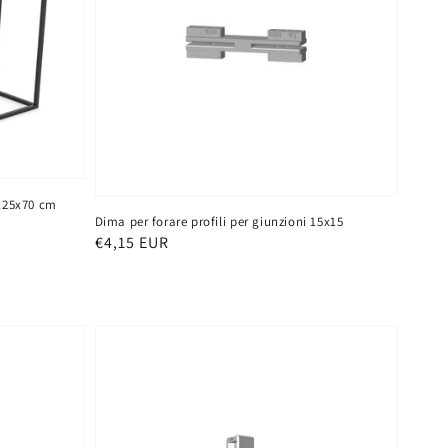
x25x70 cm
Dima per forare profili per giunzioni 15x15
Prezzo
€4,15 EUR
di
listino