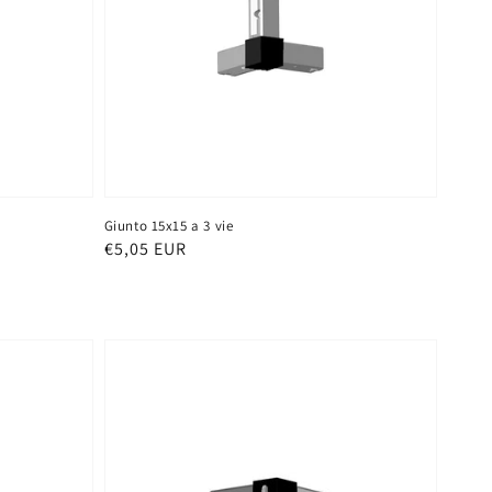
Giunto 15x15 a 3 vie
Prezzo
€5,05 EUR
di
listino