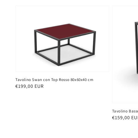
Tavolino Swan con Top Rosso 80x60x40 cm
Prezzo
€199,00 EUR
di
listino
Tavolino Bass
Prezzo
€159,00 EU
di
listino