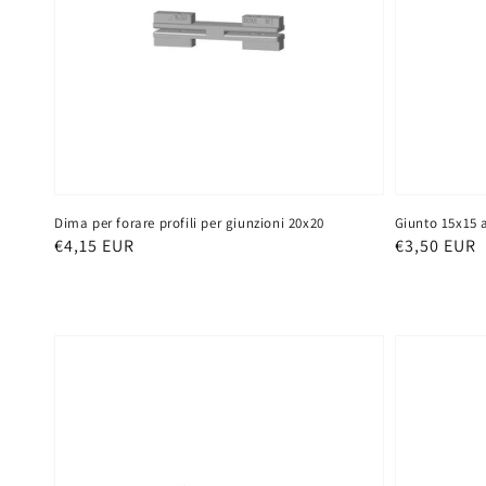
Dima per forare profili per giunzioni 20x20
Giunto 15x15 a
Prezzo
€4,15 EUR
Prezzo
€3,50 EUR
di
di
listino
listino