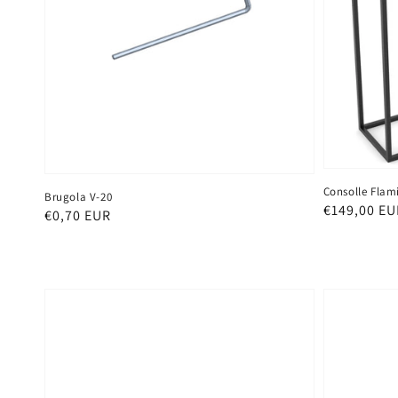
Consolle Flam
Brugola V-20
Prezzo
€149,00 EU
Prezzo
€0,70 EUR
di
di
listino
listino