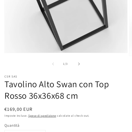
Apri
A
contenuti
c
multimediali
su
1
/
3
m
1
2
in
in
CSR SAS
finestra
f
Tavolino Alto Swan con Top
modale
m
Rosso 36x36x68 cm
Prezzo
€169,00 EUR
di
Imposte incluse.
Spese di spedizione
calcolate al check-out.
listino
Quantità