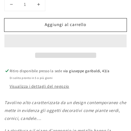
Diminuisci
Aumenta
quantità
quantità
per
per
Aggiungi al carrello
Tavolino
Tavolino
Alto
Alto
Swan
Swan
con
con
Top
Top
Rosso
Rosso
36x36x68
36x36x68
cm
cm
Ritiro disponibile presso la sede
via giuseppe garibaldi, 43/a
Di solito pronto in 5 o più giorni
Visualizza i dettagli del negozio
Tavolino alto caratterizzata da un design contemporaneo che
mette in evidenza gli oggetti decorativi come piante verdi,
cornici, candele....
La struttura e il piano d'appoggio in metallo hanno la