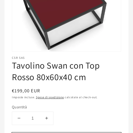
Apri
contenuti
CSR SAS
Tavolino Swan con Top
multimediali
featured
in
Rosso 80x60x40 cm
finestra
modale
Prezzo
€199,00 EUR
di
Imposte incluse.
Spese di spedizione
calcolate al check-out.
listino
Quantità
Diminuisci
Aumenta
quantità
quantità