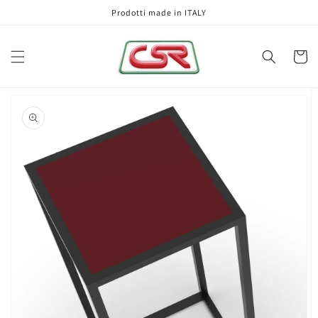
Vai
Prodotti made in ITALY
direttamente
ai contenuti
Carrell
Passa alle
informazioni
sul prodotto