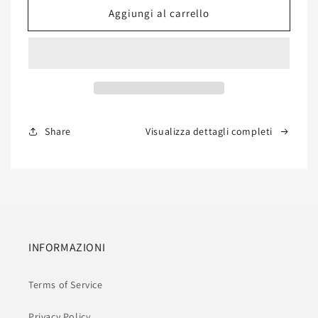
per
per
Aggiungi al carrello
Tavolino
Tavolino
Swan
Swan
con
con
Top
Top
Rosso
Rosso
80x60x40
80x60x40
cm
cm
Share
Visualizza dettagli completi
INFORMAZIONI
Terms of Service
Privacy Policy