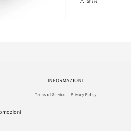
Share
cm
cm
INFORMAZIONI
Terms of Service
Privacy Policy
romozioni