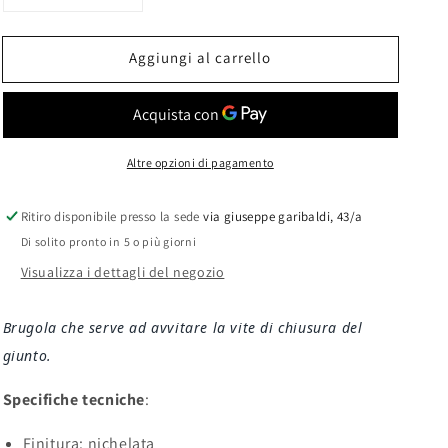
quantità
quantità
per
per
Aggiungi al carrello
Brugola
Brugola
V-
V-
20
20
Altre opzioni di pagamento
Ritiro disponibile presso la sede
via giuseppe garibaldi, 43/a
Di solito pronto in 5 o più giorni
Visualizza i dettagli del negozio
Brugola che serve ad avvitare la vite di chiusura del
giunto.
Specifiche tecniche
:
Finitura: nichelata