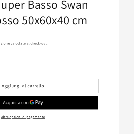
Super Basso Swan
osso 50x60x40 cm
izione
calcolate al check-out.
ta
à
Aggiungi al carrello
o
Altre opzioni di pagamento
40