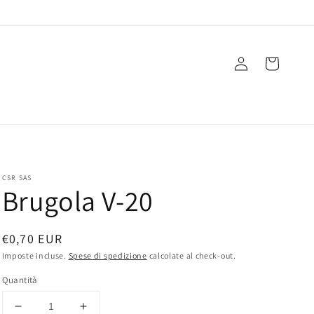
Accedi
Carrello
CSR SAS
Brugola V-20
Prezzo
€0,70 EUR
di
Imposte incluse.
Spese di spedizione
calcolate al check-out.
listino
Quantità
Diminuisci
Aumenta