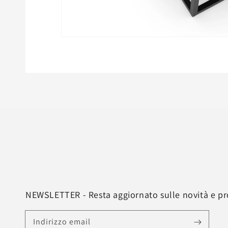
Apri
contenuti
multimediali
featured
in
finestra
modale
NEWSLETTER - Resta aggiornato sulle novità e p
Indirizzo email