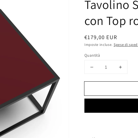
Tavolino 
con Top r
Prezzo
€179,00 EUR
di
Imposte incluse.
Spese di sped
listino
Quantità
Diminuisci
Aumen
quantità
quantit
per
per
Tavolino
Tavolin
Super
Super
Basso
Basso
Swan
Swan
con
con
Top
Top
rosso
rosso
50x60x40
50x60x