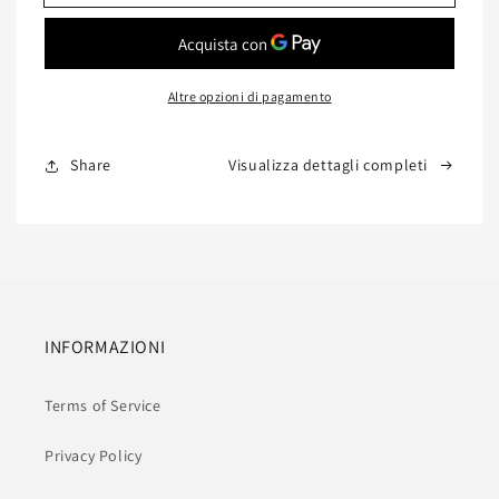
Basso
Basso
Flamingo
Flamingo
con
con
Top
Top
Altre opzioni di pagamento
Nero
Nero
35x35x45
35x35x45
cm
cm
Share
Visualizza dettagli completi
INFORMAZIONI
Terms of Service
Privacy Policy