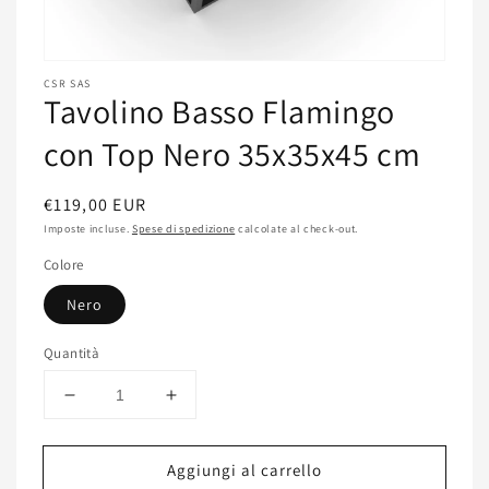
Apri
contenuti
CSR SAS
Tavolino Basso Flamingo
multimediali
featured
in
con Top Nero 35x35x45 cm
finestra
modale
Prezzo
€119,00 EUR
di
Imposte incluse.
Spese di spedizione
calcolate al check-out.
listino
Colore
Nero
Quantità
Diminuisci
Aumenta
quantità
quantità
per
per
Aggiungi al carrello
Tavolino
Tavolino