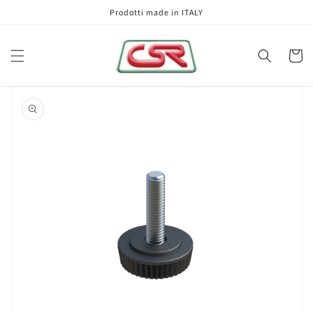
Vai
Prodotti made in ITALY
direttamente
ai contenuti
Carrell
Passa alle
informazioni
sul prodotto