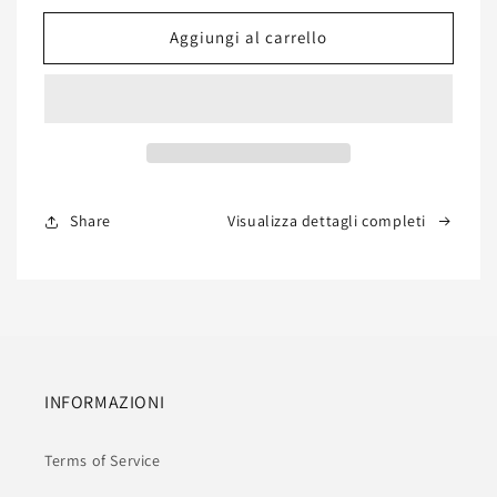
per
per
Aggiungi al carrello
Tavolino
Tavolino
Swan
Swan
con
con
Top
Top
Rosso
Rosso
80x60x40
80x60x40
cm
cm
Share
Visualizza dettagli completi
INFORMAZIONI
Terms of Service