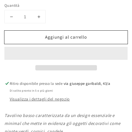
Quantità
Diminuisci
Aumenta
quantità
quantità
per
per
Aggiungi al carrello
Tavolino
Tavolino
Basso
Basso
Flamingo
Flamingo
con
con
Top
Top
Nero
Nero
35x35x45
35x35x45
cm
cm
Ritiro disponibile presso la sede
via giuseppe garibaldi, 43/a
Di solito pronto in 5 o più giorni
Visualizza i dettagli del negozio
Tavolino basso caratterizzata da un design essenziale e
minimal che mette in evidenza gli oggetti decorativi come
piante verdi, cornici, candele....