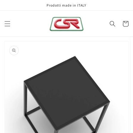
Vai
Prodotti made in ITALY
direttamente
ai contenuti
Carrell
Passa alle
informazioni
sul prodotto