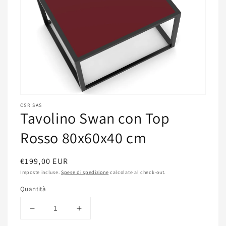
Apri
contenuti
CSR SAS
Tavolino Swan con Top
multimediali
featured
in
Rosso 80x60x40 cm
finestra
modale
Prezzo
€199,00 EUR
di
Imposte incluse.
Spese di spedizione
calcolate al check-out.
listino
Quantità
Diminuisci
Aumenta
quantità
quantità