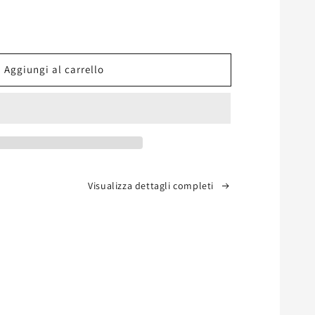
ta
à
Aggiungi al carrello
o
68
Visualizza dettagli completi