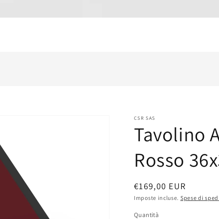
CSR SAS
Tavolino 
Rosso 36
Prezzo
€169,00 EUR
di
Imposte incluse.
Spese di sped
listino
Quantità