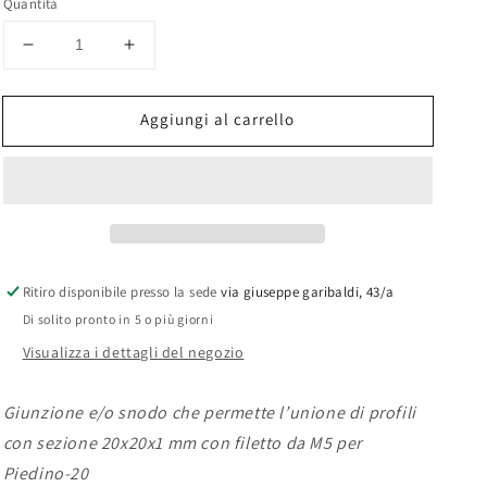
Quantità
Diminuisci
Aumenta
quantità
quantità
per
per
Aggiungi al carrello
Giunto
Giunto
20x20
20x20
a
a
3
3
vie
vie
lineare
lineare
per
per
piedino
piedino
Ritiro disponibile presso la sede
via giuseppe garibaldi, 43/a
Di solito pronto in 5 o più giorni
Visualizza i dettagli del negozio
Giunzione e/o snodo che permette l’unione di profili
con sezione
20x20x1 mm con filetto da M5 per
Piedino-20