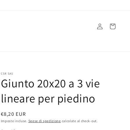
Accedi
Carrello
CSR SAS
Giunto 20x20 a 3 vie
lineare per piedino
Prezzo
€8,20 EUR
di
Imposte incluse.
Spese di spedizione
calcolate al check-out.
listino