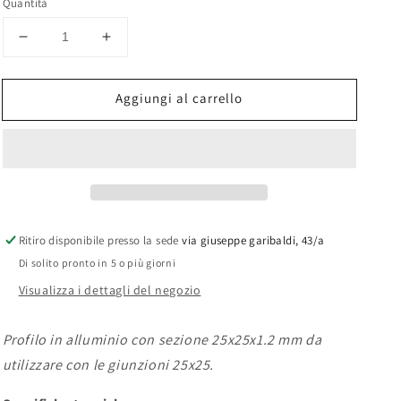
Quantità
Diminuisci
Aumenta
quantità
quantità
per
per
Aggiungi al carrello
Profilo
Profilo
A
A
da
da
300
300
mm
mm
per
per
Giunzioni
Giunzioni
25X25
25X25
Ritiro disponibile presso la sede
via giuseppe garibaldi, 43/a
Di solito pronto in 5 o più giorni
Visualizza i dettagli del negozio
Profilo in alluminio con sezione 25x25x1.2 mm da
utilizzare con le giunzioni 25x25.