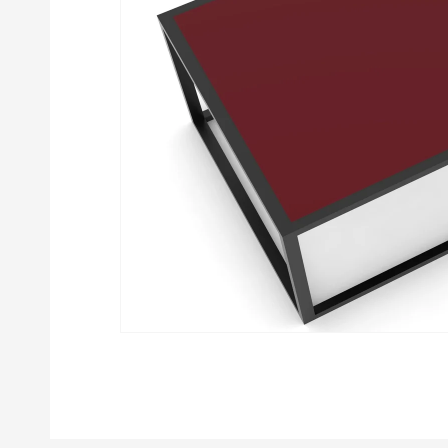
Apri
contenuti
multimediali
featured
in
finestra
modale