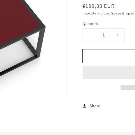
Prezzo
€199,00 EUR
di
Imposte incluse.
Spese di sped
listino
Quantità
Diminuisci
Aumen
quantità
quantit
per
per
Tavolino
Tavolin
Swan
Swan
con
con
Top
Top
Rosso
Rosso
80x60x40
80x60x
cm
cm
Share