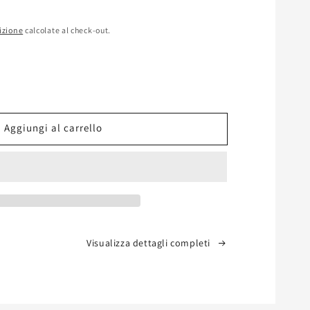
izione
calcolate al check-out.
ta
à
Aggiungi al carrello
o
40
Visualizza dettagli completi