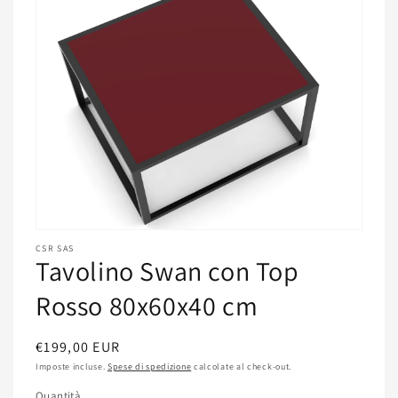
Apri
contenuti
CSR SAS
Tavolino Swan con Top
multimediali
featured
in
Rosso 80x60x40 cm
finestra
modale
Prezzo
€199,00 EUR
di
Imposte incluse.
Spese di spedizione
calcolate al check-out.
listino
Quantità