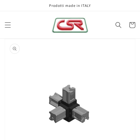
Vai
Prodotti made in ITALY
direttamente
ai contenuti
Carrell
Passa alle
informazioni
sul prodotto