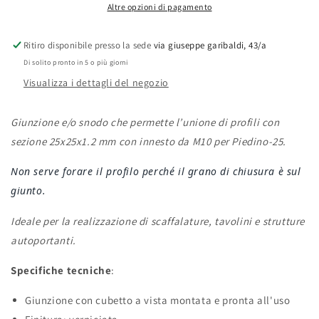
Altre opzioni di pagamento
per
per
piedino
piedino
Ritiro disponibile presso la sede
via giuseppe garibaldi, 43/a
Di solito pronto in 5 o più giorni
Visualizza i dettagli del negozio
Giunzione e/o snodo che permette l’unione di profili con
sezione 25x25x1.2 mm con innesto da M10 per Piedino-25.
Non serve forare il profilo perché il grano di chiusura è sul
giunto.
Ideale per la realizzazione di scaffalature, tavolini e strutture
autoportanti.
Specifiche tecniche
:
Giunzione con cubetto a vista montata e pronta all'uso