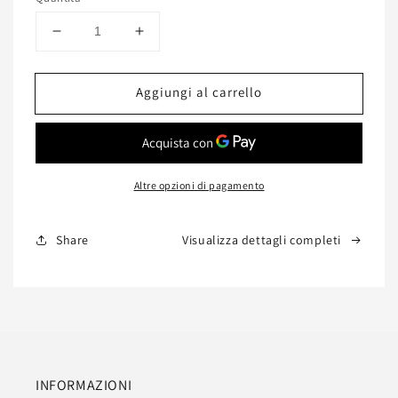
Diminuisci
Aumenta
quantità
quantità
per
per
Aggiungi al carrello
Tavolino
Tavolino
Swan
Swan
con
con
Top
Top
Rosso
Rosso
Altre opzioni di pagamento
80x60x40
80x60x40
cm
cm
Share
Visualizza dettagli completi
INFORMAZIONI